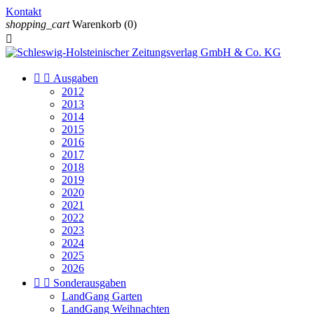
Kontakt
shopping_cart
Warenkorb
(0)



Ausgaben
2012
2013
2014
2015
2016
2017
2018
2019
2020
2021
2022
2023
2024
2025
2026


Sonderausgaben
LandGang Garten
LandGang Weihnachten